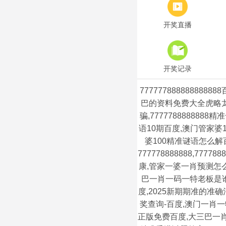
开奖直播
开奖记录
777777888888888
巴的资料免费大全虎略龙韬,
骗,777778888888
语10期百度,澳门管家婆1
婆100精准谜语怎么解百
777778888888,77
康,管家一婆一肖预测怎么
巴一肖一码一特老板是谁,
度,2025新期期准的准确消息
奖查询-百度,澳门一肖一
正版免费百度,大三巴一肖