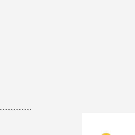
-
-
-
-
-
-
-
-
-
-
-
-