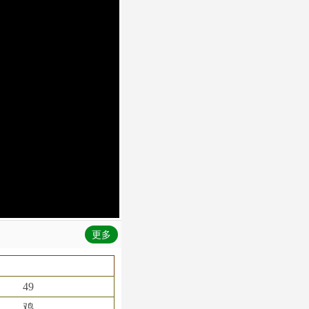
更多
49
鸡