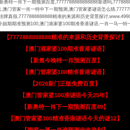
奥特一肖下一期预测百度,7777788888888888靠谱吗,77788
澳门管家一肖一特中下一期预测,澳门管家婆谜语怎么猜,77777
牌真假,7777888888888精准的来源和历史背景探讨,www.4990
小姐期期准预测100,澳门港家婆100期准香港谜语,一肖一马一特
【7777888888888精准的来源和历史背景探讨】
【澳门港家婆100期准香港谜语】
【新奥今晚特一肖预测百度】
【澳门管家婆100精准香港谜语】
【2026新门正版免费百度】
【澳门管家婆100准谜语今天25年】
【新奥特一肖下一期预测百度49】
【澳门管家婆100精准香港谜语今天的谜12】