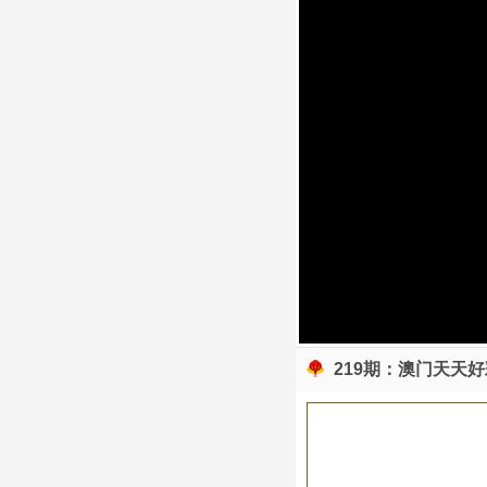
219期：澳门天天