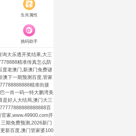
生肖属性
挑码助手
开奖记录查询大乐透开奖结果,大三
7778888精准传真怎么防
期预测百度老澳门,新澳门免费谜
8,新澳下一期预测百度,管家
788888888精准街接
,澳门大三巴一肖一码一特大鹏湾美
准谁是好人大结局,澳门大三
888888888888百
家,www.49900.com开
三期免费预测,2026新门
更新百度,澳门管家婆100